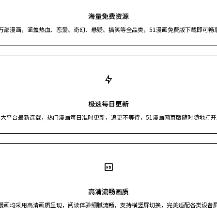
海量免费资源
0万部漫画，涵盖热血、恋爱、奇幻、悬疑、搞笑等全品类，51漫画免费版下载即可畅
极速每日更新
各大平台最新连载，热门漫画每日准时更新，追更不等待，51漫画网页版随时随地打开
高清流畅画质
漫画均采用高清画质呈现，阅读体验细腻流畅，支持横竖屏切换，完美适配各类设备