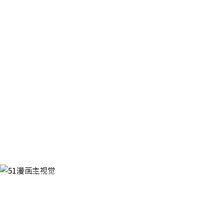
51漫画
海量漫画
51漫画 — 海量漫画免费看
畅读万部热门漫画，每日更新不间断
51漫画汇集全网热门漫画资源，支持免费版下载与在线高清观看
险、恋爱甜宠还是悬疑剧情，这里都能找到您钟爱的作品。我们
章节，让您追漫快人一步。
打开51漫画网页版或下载51漫画app，随时随地畅享免费51漫
街漫画等热门搜索尽在掌握，为漫画迷打造一站式阅读乐园。
10万+
1000万+
99%+
漫画资源
活跃读者
用户好评