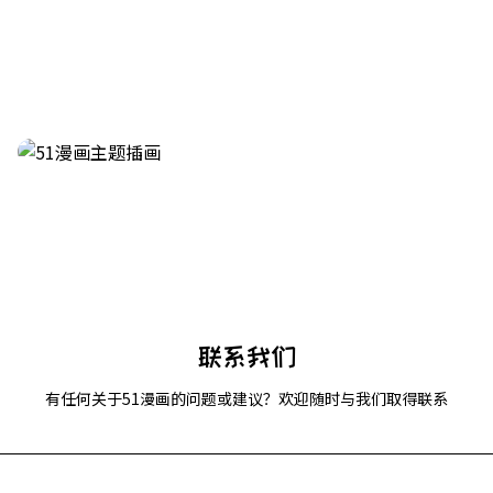
立即阅读
下载APP
联系我们
有任何关于51漫画的问题或建议？欢迎随时与我们取得联系