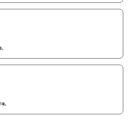
看。
环境。